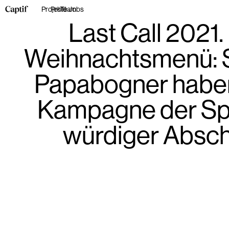
Projekte
Profil
Team
Jobs
Last Call 2021
Weihnachtsmenü: S
Papabogner haben 
Kampagne der Spa
würdiger Absch