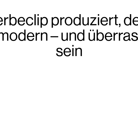
beclip produziert, de
modern – und überra
sein