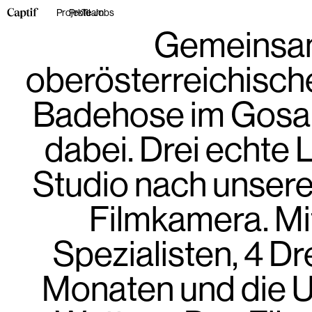
Projekte
Profil
Team
Jobs
Gemeinsam
oberösterreichisc
Badehose im Gosaus
dabei. Drei echte L
Studio nach unsere
Filmkamera. Mit 
Spezialisten, 4 D
Monaten und die Un