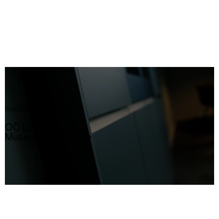
Foto, Video
OÖ Landeskultur
,
Museumskampagne