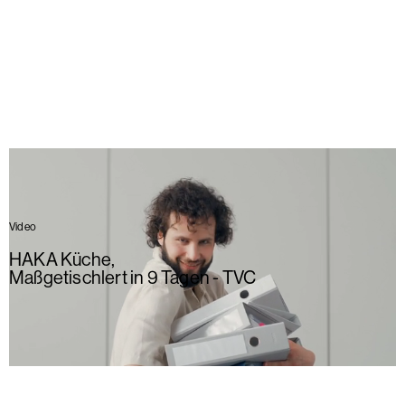
Video
HAKA Küche
,
Maßgetischlert in 9 Tagen - TVC