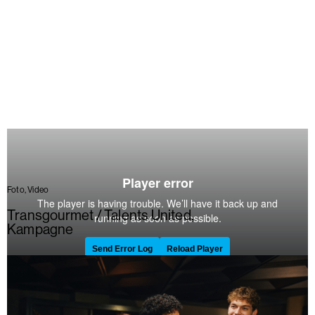
Foto, Video
Transgourmet / Talents United
,
Kampagne